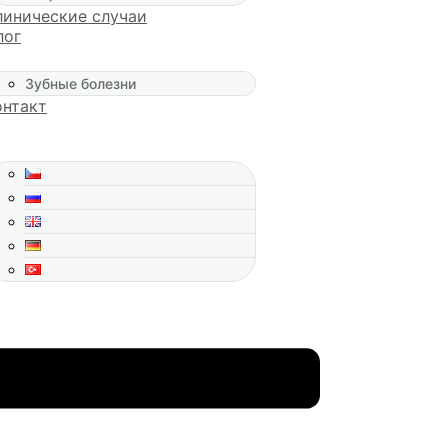
линическиe случаи
лог
Зубные болезни
онтакт