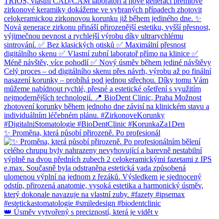
✨ Proměna, která působí přirozeně. Po profesionál
👑 Úsměv vytvořený s precizností, která je vidět v