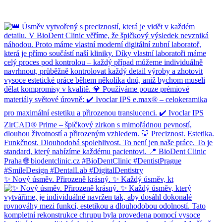
✨ Nový úsměv. Přirozeně krásný. ✨ Každý úsměv, kt