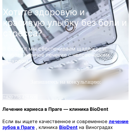
Хотите здоровую и
красивую улыбку без боли и
стресса?
В BioDent мы обеспечиваем щадящее и
безболезненное лечение с человеческим
подходом.
Запишитесь на консультацию:
+420 776 428 606
Лечение кариеса в Праге — клиника BioDent
Если вы ищете качественное и современное
лечение
зубов в Праге
, клиника
BioDent
на Виноградах