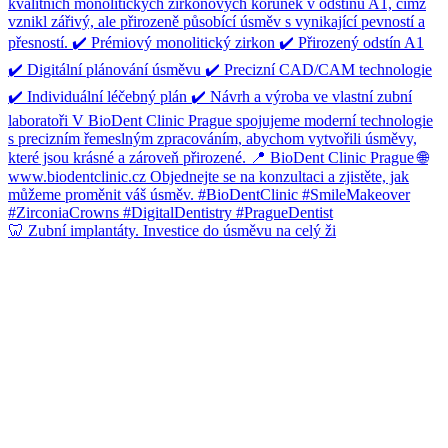
🦷 Zubní implantáty. Investice do úsměvu na celý ži