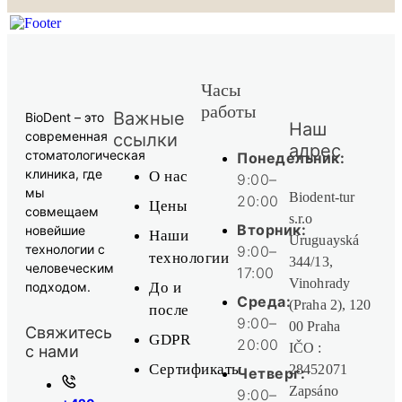
Часы
работы
Важные
BioDent – это
Наш
современная
ссылки
адрес
стоматологическая
Понедельник:
клиника, где
О нас
9:00–
мы
Biodent-tur
20:00
Цены
совмещаем
s.r.o
Вторник:
новейшие
Наши
Uruguayská
технологии с
9:00–
технологии
344/13,
человеческим
17:00
Vinohrady
подходом.
До и
Среда:
(Praha 2), 120
после
9:00–
00 Praha
Свяжитесь
GDPR
20:00
IČO :
с нами
Сертификаты
28452071
Четверг:
Zapsáno
9:00–