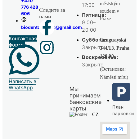
+420
městským
17:00
776 428
Следите за
soudem v
606
Пятница:
нами
Praze
9:00–
biodentclinic.cz@gmail.com
20:00
Контактная
Суббота:
Uruguayská
форма
Закрыто
344/13, Praha
120 00
Воскресенье:
Закрыто
(Остановка:
Náměstí míru)
Написать в
WhatsApp
Мы
принимаем
банковские
План
карты
парковки