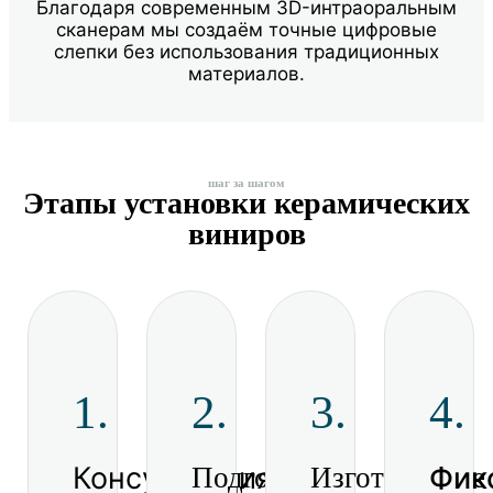
Благодаря современным 3D-интраоральным
сканерам мы создаём точные цифровые
слепки без использования традиционных
материалов.
шаг за шагом
Этапы установки керамических
виниров
1.
2.
3.
4.
Консультация
Фик
Подготовка
Изготовление