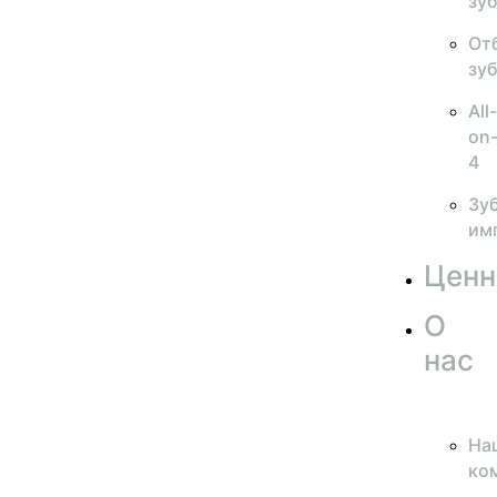
зу
От
зу
All-
on
4
Зу
им
Ценн
О
нас
На
ко