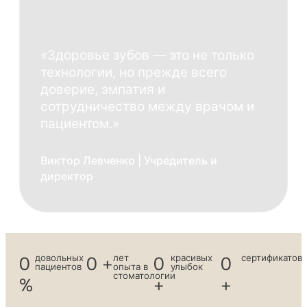
«Здоровье зубов — это не только
технологии, но прежде всего
доверие, эмпатия и
сотрудничество между врачом и
пациентом.»
Виктор Левченко | Учредитель и
директор
0
довольных
0
+
лет
0
красивых
0
сертификатов
пациентов
опыта в
улыбок
стоматологии
%
+
+