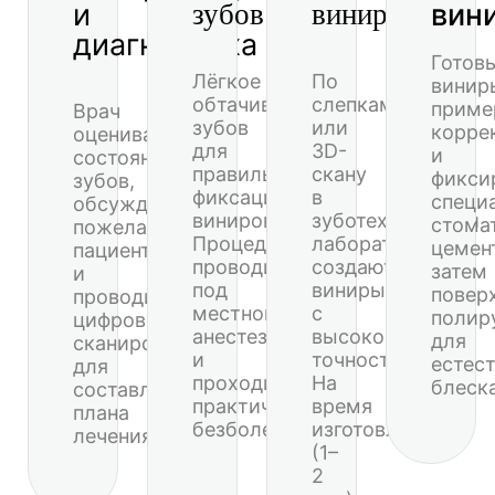
и
вин
зубов
виниров
диагностика
Готов
Лёгкое
По
винир
обтачивание
слепкам
приме
Врач
зубов
или
корре
оценивает
для
3D-
и
состояние
правильной
скану
фикси
зубов,
фиксации
в
специ
обсуждает
виниров.
зуботехнической
стома
пожелания
Процедура
лаборатории
цемен
пациента
проводится
создаются
затем
и
под
виниры
повер
проводит
местной
с
полир
цифровое
анестезией
высокой
для
сканирование
и
точностью.
естес
для
проходит
На
блеска
составления
практически
время
плана
безболезненно.
изготовления
лечения.
(1–
2