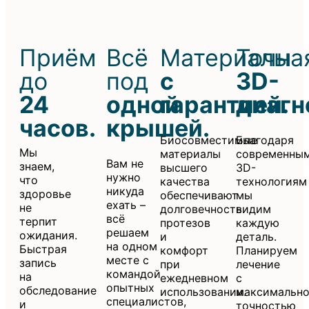
Приём
Всё
Материалы
Точна
до
под
с
3D-
24
одной
гарантией.
диагн
часов.
крышей.
Биосовместимые
Благодаря
Мы
материалы
современны
Вам не
знаем,
высшего
3D-
нужно
что
качества
технологиям
никуда
здоровье
обеспечивают
мы
ехать –
не
долговечность
видим
всё
терпит
протезов
каждую
решаем
ожидания.
и
деталь.
на одном
Быстрая
комфорт
Планируем
месте с
запись
при
лечение
командой
на
ежедневном
с
опытных
обследование
использовании.
максимальн
специалистов,
и
точностью