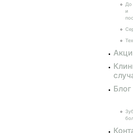
До
и
по
Се
Те
Акци
Клин
случ
Блог
Зу
бо
Конт