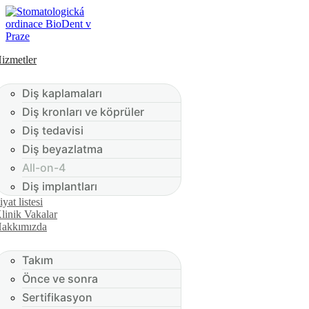
izmetler
Diş kaplamaları
Diş kronları ve köprüler
Diş tedavisi
Diş beyazlatma
All-on-4
Diş implantları
iyat listesi
linik Vakalar
akkımızda
Takım
Önce ve sonra
Sertifikasyon