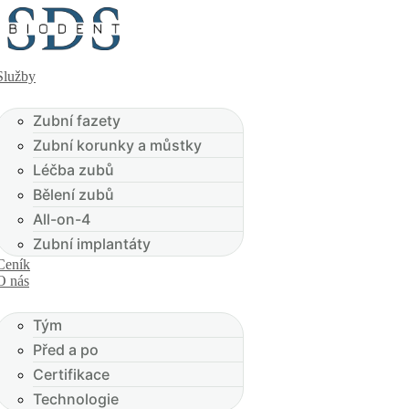
Služby
Zubní fazety
Zubní korunky a můstky
Léčba zubů
Bělení zubů
All-on-4
Zubní implantáty
Ceník
O nás
Tým
Před a po
Certifikace
Technologie