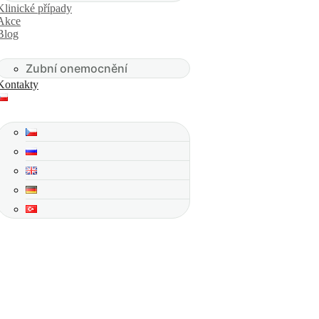
Klinické případy
Akce
Blog
Zubní onemocnění
Kontakty